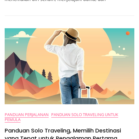
Bijak
Untuk
Travel
Solo:
Petualangan
Hemat
Tanpa
Mengorbankan
Pengalaman
PANDUAN PERJALANAN
PANDUAN SOLO TRAVELING UNTUK
PEMULA
Panduan Solo Traveling, Memilih Destinasi
yang Tepat untuk Pengalaman Pertama