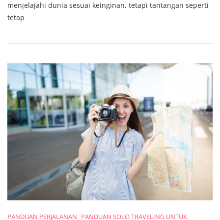
Panduan
menjelajahi dunia sesuai keinginan, tetapi tantangan seperti
Menyiapkan
tetap
Koneksi
Internet
Global
Untuk
Perjalanan
Tanpa
Hambatan
PANDUAN PERJALANAN
PANDUAN SOLO TRAVELING UNTUK