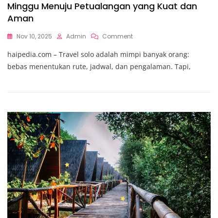
Minggu Menuju Petualangan yang Kuat dan
Aman
On
Nov 10, 2025
Admin
Comment
Latih
haipedia.com – Travel solo adalah mimpi banyak orang:
Fisik
Sebelum
bebas menentukan rute, jadwal, dan pengalaman. Tapi,
Berangkat
Travel
Solo,
6
Minggu
Menuju
Petualangan
Yang
Kuat
Dan
Aman