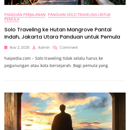
PANDUAN PERJALANAN
PANDUAN SOLO TRAVELING UNTUK
PEMULA
Solo Traveling ke Hutan Mangrove Pantai
Indah, Jakarta Utara Panduan untuk Pemula
On
Nov 2, 2025
Admin
Comment
Solo
haipedia.com – Solo traveling tidak selalu harus ke
Traveling
Ke
pegunungan atau kota bersejarah. Bagi pemula yang
Hutan
Mangrove
Pantai
Indah,
Jakarta
Utara
Panduan
Untuk
Pemula