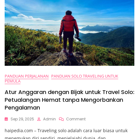
PANDUAN PERJALANAN
PANDUAN SOLO TRAVELING UNTUK
PEMULA
Atur Anggaran dengan Bijak untuk Travel Solo:
Petualangan Hemat tanpa Mengorbankan
Pengalaman
On
Sep 29, 2025
Admin
Comment
Atur
haipedia.com – Traveling solo adalah cara luar biasa untuk
Anggaran
Dengan
menemukan diri sendiri, menjelajahi dunia, dan