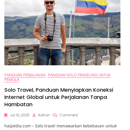
PANDUAN PERJALANAN
PANDUAN SOLO TRAVELING UNTUK
PEMULA
Solo Travel, Panduan Menyiapkan Koneksi
Internet Global untuk Perjalanan Tanpa
Hambatan
On
Jul 10, 2025
Admin
Comment
Solo
haipedia.com – Solo travel menawarkan kebebasan untuk
Travel,