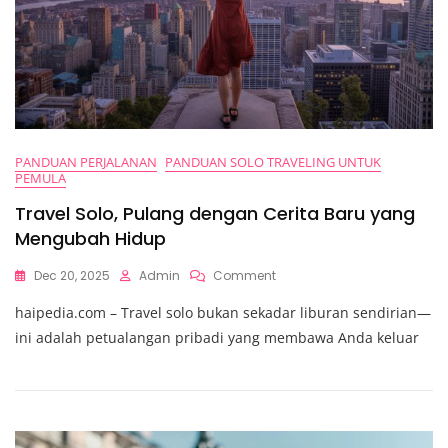
PANDUAN PERJALANAN
PANDUAN SOLO TRAVELING UNTUK
PEMULA
Travel Solo, Pulang dengan Cerita Baru yang
Mengubah Hidup
On
Dec 20, 2025
Admin
Comment
Travel
haipedia.com – Travel solo bukan sekadar liburan sendirian—
Solo,
Pulang
ini adalah petualangan pribadi yang membawa Anda keluar
Dengan
Cerita
Baru
Yang
Mengubah
Hidup