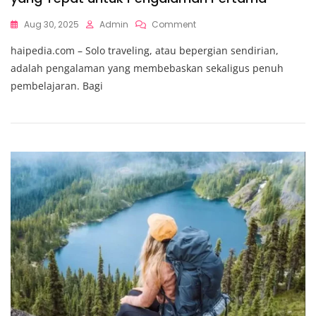
On
Aug 30, 2025
Admin
Comment
Panduan
haipedia.com – Solo traveling, atau bepergian sendirian,
Solo
Traveling,
adalah pengalaman yang membebaskan sekaligus penuh
Memilih
pembelajaran. Bagi
Destinasi
Yang
Tepat
Untuk
Pengalaman
Pertama