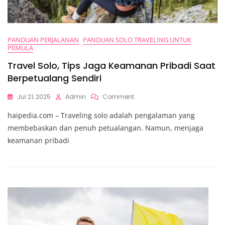
PANDUAN PERJALANAN
PANDUAN SOLO TRAVELING UNTUK
PEMULA
Travel Solo, Tips Jaga Keamanan Pribadi Saat
Berpetualang Sendiri
On
Jul 21, 2025
Admin
Comment
Travel
haipedia.com – Traveling solo adalah pengalaman yang
Solo,
Tips
membebaskan dan penuh petualangan. Namun, menjaga
Jaga
keamanan pribadi
Keamanan
Pribadi
Saat
Berpetualang
Sendiri