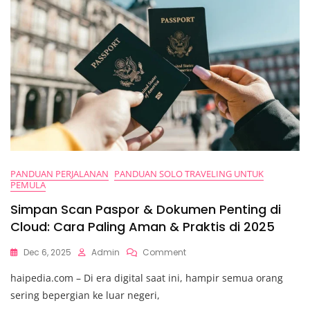
PANDUAN PERJALANAN
PANDUAN SOLO TRAVELING UNTUK
PEMULA
Simpan Scan Paspor & Dokumen Penting di
Cloud: Cara Paling Aman & Praktis di 2025
On
Dec 6, 2025
Admin
Comment
Simpan
haipedia.com – Di era digital saat ini, hampir semua orang
Scan
Paspor
sering bepergian ke luar negeri,
&