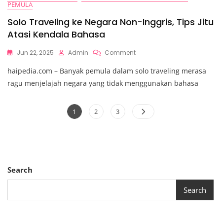
PEMULA
Solo Traveling ke Negara Non-Inggris, Tips Jitu
Atasi Kendala Bahasa
On
Jun 22, 2025
Admin
Comment
Solo
haipedia.com – Banyak pemula dalam solo traveling merasa
Traveling
Ke
ragu menjelajah negara yang tidak menggunakan bahasa
Negara
Non-
Posts
Inggris,
Page
Page
Page
1
2
3
Tips
pagination
Jitu
Atasi
Kendala
Bahasa
Search
Search