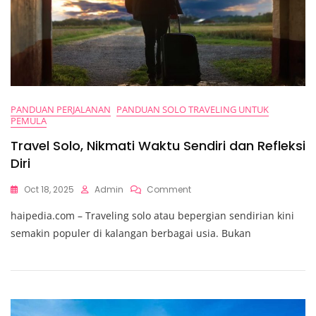
PANDUAN PERJALANAN
PANDUAN SOLO TRAVELING UNTUK
PEMULA
Travel Solo, Nikmati Waktu Sendiri dan Refleksi
Diri
On
Oct 18, 2025
Admin
Comment
Travel
haipedia.com – Traveling solo atau bepergian sendirian kini
Solo,
Nikmati
semakin populer di kalangan berbagai usia. Bukan
Waktu
Sendiri
Dan
Refleksi
Diri