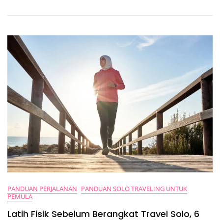
Dokumen
Penting
Di
Cloud:
Cara
Paling
Aman
&
Praktis
Di
2025
PANDUAN PERJALANAN
PANDUAN SOLO TRAVELING UNTUK
PEMULA
Latih Fisik Sebelum Berangkat Travel Solo, 6