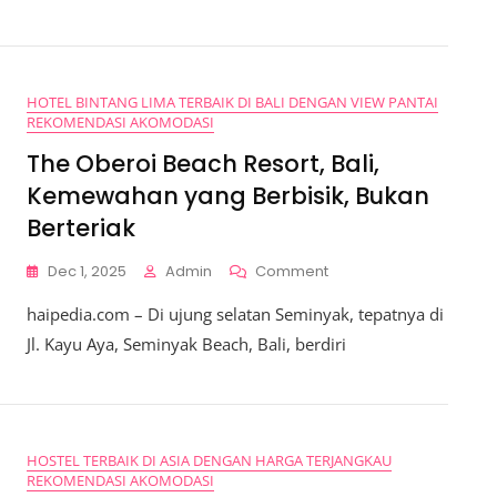
Perpaduan
Kemewahan,
Pemandangan
Epik,
Dan
HOTEL BINTANG LIMA TERBAIK DI BALI DENGAN VIEW PANTAI
Ketentraman
REKOMENDASI AKOMODASI
Ala
Uluwatu
The Oberoi Beach Resort, Bali,
Kemewahan yang Berbisik, Bukan
Berteriak
On
Dec 1, 2025
Admin
Comment
The
haipedia.com – Di ujung selatan Seminyak, tepatnya di
Oberoi
Beach
Jl. Kayu Aya, Seminyak Beach, Bali, berdiri
Resort,
Bali,
Kemewahan
Yang
Berbisik,
HOSTEL TERBAIK DI ASIA DENGAN HARGA TERJANGKAU
Bukan
REKOMENDASI AKOMODASI
Berteriak