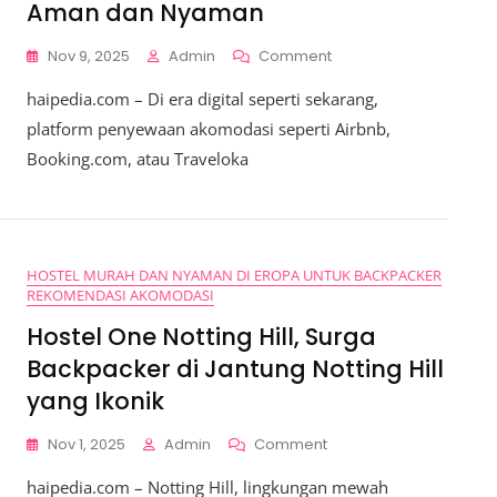
Aman dan Nyaman
On
Nov 9, 2025
Admin
Comment
Hubungi
haipedia.com – Di era digital seperti sekarang,
Host
Sebelum
platform penyewaan akomodasi seperti Airbnb,
Booking,
Booking.com, atau Traveloka
Langkah
Penting
Untuk
Pengalaman
Menginap
HOSTEL MURAH DAN NYAMAN DI EROPA UNTUK BACKPACKER
Yang
REKOMENDASI AKOMODASI
Aman
Dan
Hostel One Notting Hill, Surga
Nyaman
Backpacker di Jantung Notting Hill
yang Ikonik
On
Nov 1, 2025
Admin
Comment
Hostel
haipedia.com – Notting Hill, lingkungan mewah
One