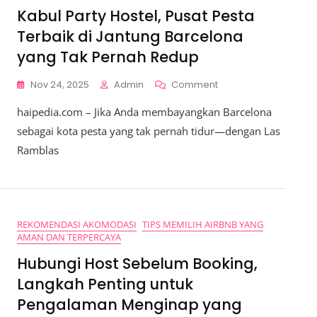
Kabul Party Hostel, Pusat Pesta
Terbaik di Jantung Barcelona
yang Tak Pernah Redup
On
Nov 24, 2025
Admin
Comment
Kabul
haipedia.com – Jika Anda membayangkan Barcelona
Party
Hostel,
sebagai kota pesta yang tak pernah tidur—dengan Las
Pusat
Ramblas
Pesta
Terbaik
Di
Jantung
Barcelona
REKOMENDASI AKOMODASI
TIPS MEMILIH AIRBNB YANG
Yang
AMAN DAN TERPERCAYA
Tak
Pernah
Hubungi Host Sebelum Booking,
Redup
Langkah Penting untuk
Pengalaman Menginap yang