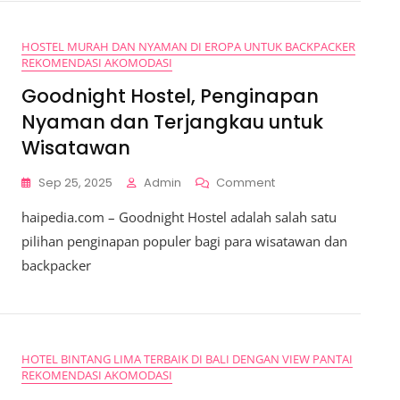
Pantai
Nusa
HOSTEL MURAH DAN NYAMAN DI EROPA UNTUK BACKPACKER
Dua
REKOMENDASI AKOMODASI
Yang
Memukau
Goodnight Hostel, Penginapan
Nyaman dan Terjangkau untuk
Wisatawan
On
Sep 25, 2025
Admin
Comment
Goodnight
haipedia.com – Goodnight Hostel adalah salah satu
Hostel,
Penginapan
pilihan penginapan populer bagi para wisatawan dan
Nyaman
backpacker
Dan
Terjangkau
Untuk
Wisatawan
HOTEL BINTANG LIMA TERBAIK DI BALI DENGAN VIEW PANTAI
REKOMENDASI AKOMODASI