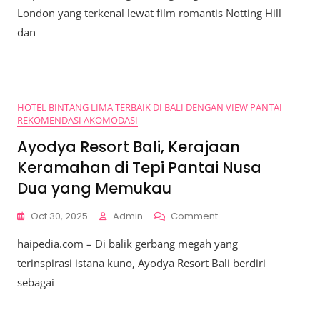
Notting
London yang terkenal lewat film romantis Notting Hill
Hill,
dan
Surga
Backpacker
Di
Jantung
Notting
HOTEL BINTANG LIMA TERBAIK DI BALI DENGAN VIEW PANTAI
Hill
REKOMENDASI AKOMODASI
Yang
Ikonik
Ayodya Resort Bali, Kerajaan
Keramahan di Tepi Pantai Nusa
Dua yang Memukau
On
Oct 30, 2025
Admin
Comment
Ayodya
haipedia.com – Di balik gerbang megah yang
Resort
Bali,
terinspirasi istana kuno, Ayodya Resort Bali berdiri
Kerajaan
sebagai
Keramahan
Di
Tepi