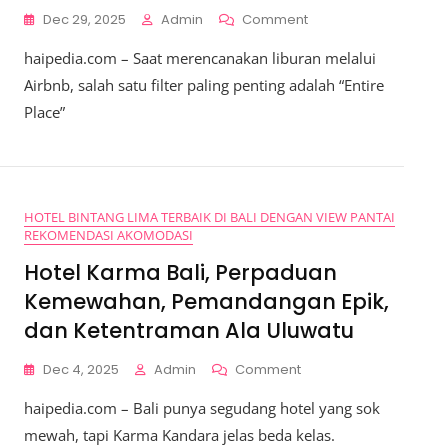
On
Dec 29, 2025
Admin
Comment
Gunakan
haipedia.com – Saat merencanakan liburan melalui
Filter
“Entire
Airbnb, salah satu filter paling penting adalah “Entire
Place”,
Place”
Tips
Memilih
Akomodasi
Privat
Di
HOTEL BINTANG LIMA TERBAIK DI BALI DENGAN VIEW PANTAI
Airbnb
REKOMENDASI AKOMODASI
Untuk
Liburan
Hotel Karma Bali, Perpaduan
Nyaman
Kemewahan, Pemandangan Epik,
dan Ketentraman Ala Uluwatu
On
Dec 4, 2025
Admin
Comment
Hotel
haipedia.com – Bali punya segudang hotel yang sok
Karma
Bali,
mewah, tapi Karma Kandara jelas beda kelas.