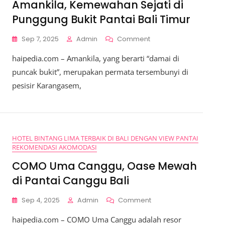
Amankila, Kemewahan Sejati di
Punggung Bukit Pantai Bali Timur
On
Sep 7, 2025
Admin
Comment
Amankila,
haipedia.com – Amankila, yang berarti “damai di
Kemewahan
Sejati
puncak bukit”, merupakan permata tersembunyi di
Di
pesisir Karangasem,
Punggung
Bukit
Pantai
Bali
Timur
HOTEL BINTANG LIMA TERBAIK DI BALI DENGAN VIEW PANTAI
REKOMENDASI AKOMODASI
COMO Uma Canggu, Oase Mewah
di Pantai Canggu Bali
On
Sep 4, 2025
Admin
Comment
COMO
haipedia.com – COMO Uma Canggu adalah resor
Uma