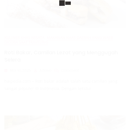
KULINER KHAS WISATA
MAKANAN KHAS DAERAH YANG WAJIB
DICOBA SAAT TRAVELING
Roti Bakar, Camilan Lezat yang Menggugah
Selera
On
Mar 10, 2025
Admin
Comment
Roti
haipedia.com – Roti bakar adalah salah satu camilan yang
Bakar,
Camilan
sangat populer di Indonesia. Dengan tekstur
Lezat
Yang
Menggugah
Selera