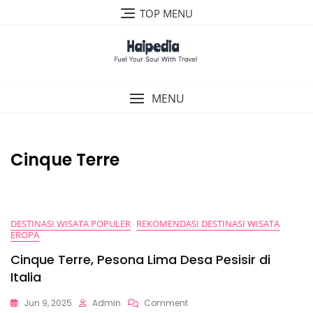
Skip
TOP MENU
to
content
MENU
Cinque Terre
DESTINASI WISATA POPULER
REKOMENDASI DESTINASI WISATA
EROPA
Cinque Terre, Pesona Lima Desa Pesisir di
Italia
On
Jun 9, 2025
Admin
Comment