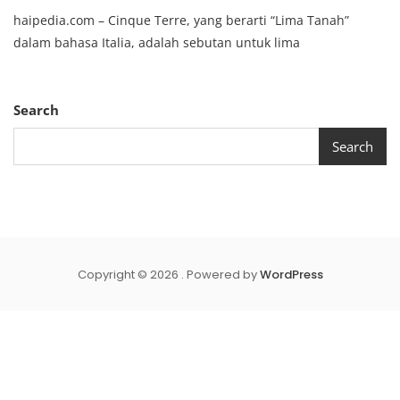
Cinque
haipedia.com – Cinque Terre, yang berarti “Lima Tanah”
Terre,
Pesona
dalam bahasa Italia, adalah sebutan untuk lima
Lima
Desa
Pesisir
Di
Search
Italia
Search
Copyright © 2026 . Powered by
WordPress