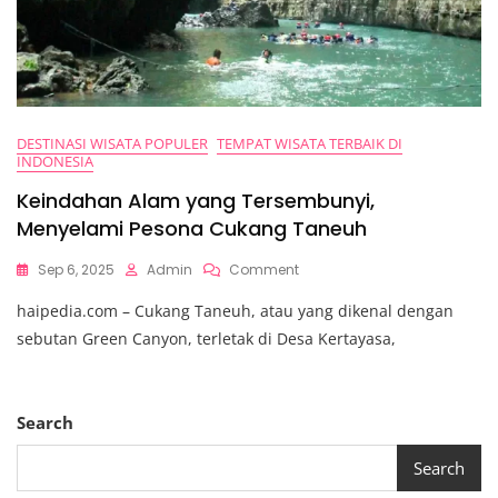
DESTINASI WISATA POPULER
TEMPAT WISATA TERBAIK DI
INDONESIA
Keindahan Alam yang Tersembunyi,
Menyelami Pesona Cukang Taneuh
On
Sep 6, 2025
Admin
Comment
Keindahan
haipedia.com – Cukang Taneuh, atau yang dikenal dengan
Alam
Yang
sebutan Green Canyon, terletak di Desa Kertayasa,
Tersembunyi,
Menyelami
Pesona
Cukang
Search
Taneuh
Search