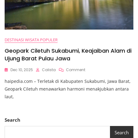
DESTINASI WISATA POPULER
Geopark Ciletuh Sukabumi, Keajaiban Alam di
Ujung Barat Pulau Jawa
On
Dec 10, 2025
Calista
Comment
Geopark
haipedia.com – Terletak di Kabupaten Sukabumi, Jawa Barat,
Ciletuh
Sukabumi,
Geopark Ciletuh menawarkan harmoni menakjubkan antara
Keajaiban
laut,
Alam
Di
Ujung
Barat
Search
Pulau
Jawa
Search