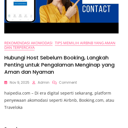
REKOMENDASI AKOMODASI
TIPS MEMILIH AIRBNB YANG AMAN
DAN TERPERCAYA
Hubungi Host Sebelum Booking, Langkah
Penting untuk Pengalaman Menginap yang
Aman dan Nyaman
On
Nov 9, 2025
Admin
Comment
Hubungi
haipedia.com – Di era digital seperti sekarang, platform
Host
Sebelum
penyewaan akomodasi seperti Airbnb, Booking.com, atau
Booking,
Traveloka
Langkah
Penting
Untuk
Pengalaman