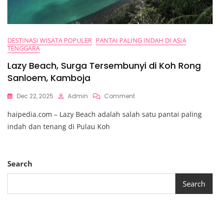
DESTINASI WISATA POPULER
PANTAI PALING INDAH DI ASIA
TENGGARA
Lazy Beach, Surga Tersembunyi di Koh Rong
Sanloem, Kamboja
On
Dec 22, 2025
Admin
Comment
Lazy
haipedia.com – Lazy Beach adalah salah satu pantai paling
Beach,
Surga
indah dan tenang di Pulau Koh
Tersembunyi
Di
Koh
Rong
Search
Sanloem,
Kamboja
Search