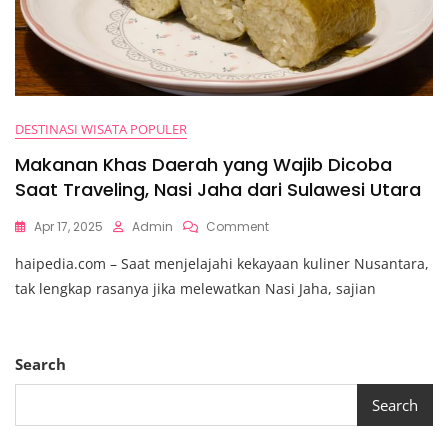
DESTINASI WISATA POPULER
Makanan Khas Daerah yang Wajib Dicoba
Saat Traveling, Nasi Jaha dari Sulawesi Utara
On
Apr 17, 2025
Admin
Comment
Makanan
haipedia.com – Saat menjelajahi kekayaan kuliner Nusantara,
Khas
Daerah
tak lengkap rasanya jika melewatkan Nasi Jaha, sajian
Yang
Wajib
Dicoba
Saat
Search
Traveling,
Nasi
Search
Jaha
Dari