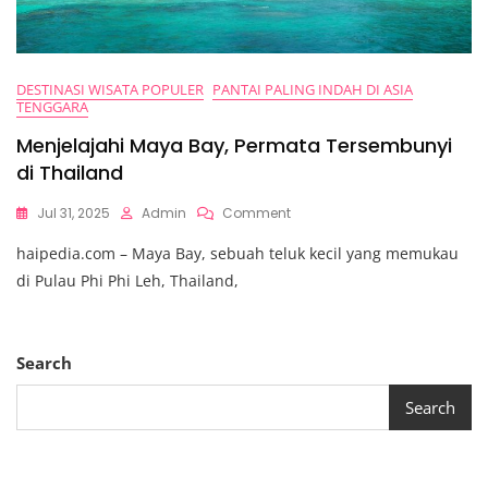
DESTINASI WISATA POPULER
PANTAI PALING INDAH DI ASIA
TENGGARA
Menjelajahi Maya Bay, Permata Tersembunyi
di Thailand
On
Jul 31, 2025
Admin
Comment
Menjelajahi
haipedia.com – Maya Bay, sebuah teluk kecil yang memukau
Maya
Bay,
di Pulau Phi Phi Leh, Thailand,
Permata
Tersembunyi
Di
Thailand
Search
Search