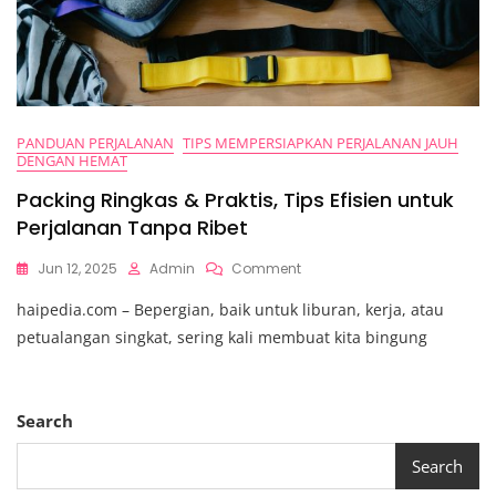
PANDUAN PERJALANAN
TIPS MEMPERSIAPKAN PERJALANAN JAUH
DENGAN HEMAT
Packing Ringkas & Praktis, Tips Efisien untuk
Perjalanan Tanpa Ribet
On
Jun 12, 2025
Admin
Comment
Packing
haipedia.com – Bepergian, baik untuk liburan, kerja, atau
Ringkas
&
petualangan singkat, sering kali membuat kita bingung
Praktis,
Tips
Efisien
Untuk
Search
Perjalanan
Tanpa
Search
Ribet