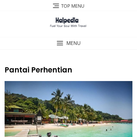
Skip
TOP MENU
to
content
MENU
Pantai Perhentian