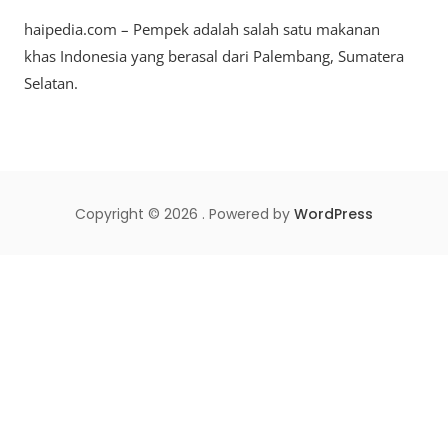
Pempek,
haipedia.com – Pempek adalah salah satu makanan
Kuliner
Khas
khas Indonesia yang berasal dari Palembang, Sumatera
Palembang
Selatan.
Yang
Mendunia
Copyright © 2026 . Powered by
WordPress