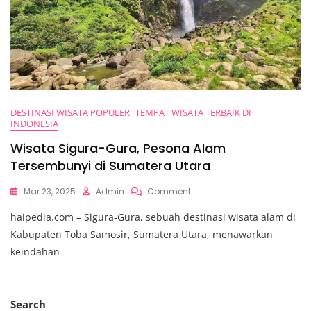
DESTINASI WISATA POPULER
TEMPAT WISATA TERBAIK DI
INDONESIA
Wisata Sigura-Gura, Pesona Alam
Tersembunyi di Sumatera Utara
On
Mar 23, 2025
Admin
Comment
Wisata
haipedia.com – Sigura-Gura, sebuah destinasi wisata alam di
Sigura-
Gura,
Kabupaten Toba Samosir, Sumatera Utara, menawarkan
Pesona
keindahan
Alam
Tersembunyi
Di
Sumatera
Search
Utara