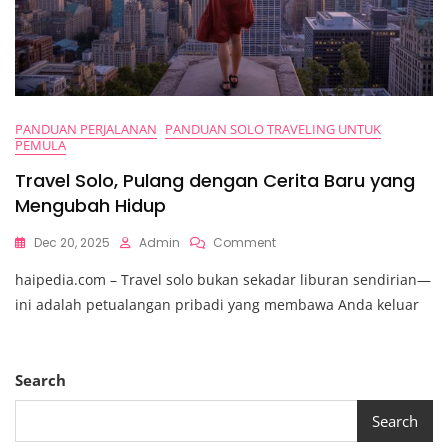
PANDUAN PERJALANAN
PANDUAN SOLO TRAVELING UNTUK
PEMULA
Travel Solo, Pulang dengan Cerita Baru yang
Mengubah Hidup
On
Dec 20, 2025
Admin
Comment
Travel
haipedia.com – Travel solo bukan sekadar liburan sendirian—
Solo,
Pulang
ini adalah petualangan pribadi yang membawa Anda keluar
Dengan
Cerita
Baru
Yang
Search
Mengubah
Hidup
Search