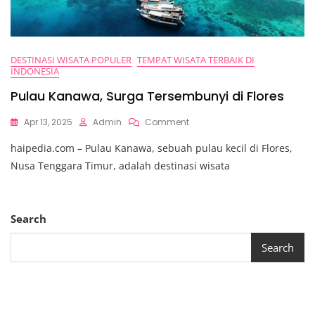
DESTINASI WISATA POPULER
TEMPAT WISATA TERBAIK DI
INDONESIA
Pulau Kanawa, Surga Tersembunyi di Flores
On
Apr 13, 2025
Admin
Comment
Pulau
haipedia.com – Pulau Kanawa, sebuah pulau kecil di Flores,
Kanawa,
Surga
Nusa Tenggara Timur, adalah destinasi wisata
Tersembunyi
Di
Flores
Search
Search