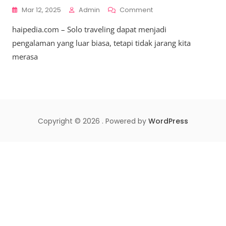
On
Mar 12, 2025
Admin
Comment
Menemukan
haipedia.com – Solo traveling dapat menjadi
Komunitas,
Cara
pengalaman yang luar biasa, tetapi tidak jarang kita
Berinteraksi
merasa
Dengan
Sesama
Traveler
Saat
Solo
Traveling
Copyright © 2026 . Powered by
WordPress