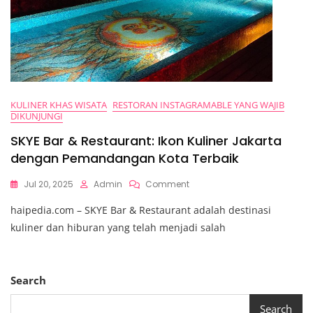
KULINER KHAS WISATA
RESTORAN INSTAGRAMABLE YANG WAJIB
DIKUNJUNGI
SKYE Bar & Restaurant: Ikon Kuliner Jakarta
dengan Pemandangan Kota Terbaik
On
Jul 20, 2025
Admin
Comment
SKYE
haipedia.com – SKYE Bar & Restaurant adalah destinasi
Bar
&
kuliner dan hiburan yang telah menjadi salah
Restaurant:
Ikon
Kuliner
Jakarta
Search
Dengan
Pemandangan
Search