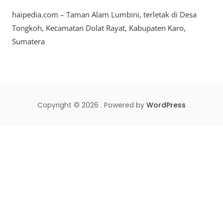
Taman
haipedia.com – Taman Alam Lumbini, terletak di Desa
Alam
Lumbini,
Tongkoh, Kecamatan Dolat Rayat, Kabupaten Karo,
Keindahan
Sumatera
Religius
Di
Kaki
Gunung
Sibayak
Copyright © 2026 . Powered by
WordPress