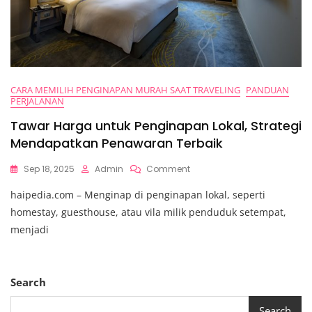
CARA MEMILIH PENGINAPAN MURAH SAAT TRAVELING
PANDUAN
PERJALANAN
Tawar Harga untuk Penginapan Lokal, Strategi
Mendapatkan Penawaran Terbaik
On
Sep 18, 2025
Admin
Comment
Tawar
haipedia.com – Menginap di penginapan lokal, seperti
Harga
Untuk
homestay, guesthouse, atau vila milik penduduk setempat,
Penginapan
menjadi
Lokal,
Strategi
Mendapatkan
Penawaran
Search
Terbaik
Search