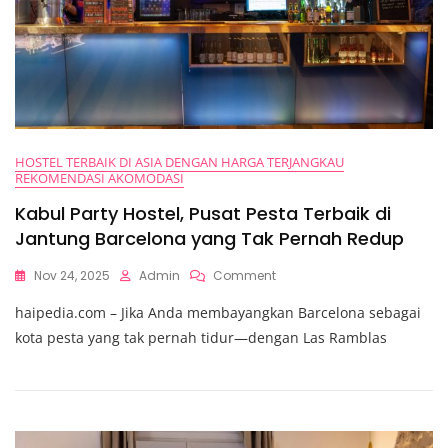
HOSTEL TERBAIK DI ASIA DENGAN HARGA TERJANGKAU
REKOMENDASI AKOMODASI
Kabul Party Hostel, Pusat Pesta Terbaik di
Jantung Barcelona yang Tak Pernah Redup
On
Nov 24, 2025
Admin
Comment
Kabul
haipedia.com – Jika Anda membayangkan Barcelona sebagai
Party
Hostel,
kota pesta yang tak pernah tidur—dengan Las Ramblas
Pusat
Pesta
Terbaik
Di
Jantung
Barcelona