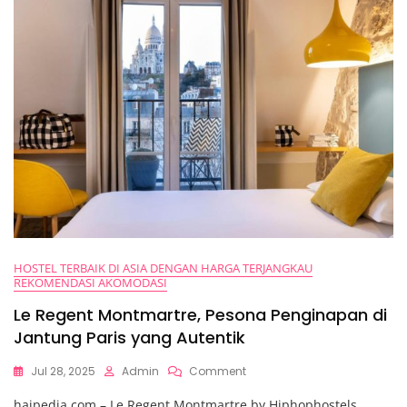
Yang
Tak
Pernah
Redup
HOSTEL TERBAIK DI ASIA DENGAN HARGA TERJANGKAU
REKOMENDASI AKOMODASI
Le Regent Montmartre, Pesona Penginapan di
Jantung Paris yang Autentik
On
Jul 28, 2025
Admin
Comment
Le
haipedia.com – Le Regent Montmartre by Hiphophostels
Regent