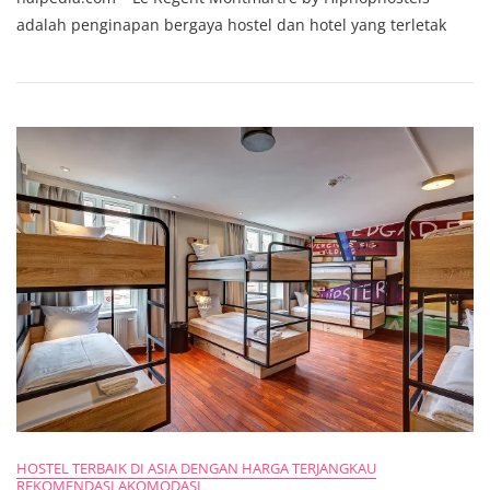
Montmartre,
adalah penginapan bergaya hostel dan hotel yang terletak
Pesona
Penginapan
Di
Jantung
Paris
Yang
Autentik
HOSTEL TERBAIK DI ASIA DENGAN HARGA TERJANGKAU
REKOMENDASI AKOMODASI