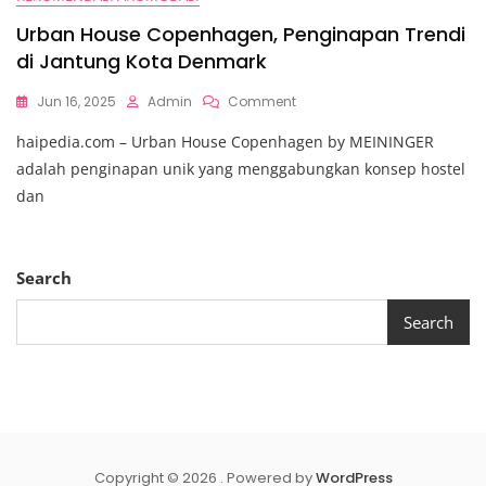
Urban House Copenhagen, Penginapan Trendi
di Jantung Kota Denmark
On
Jun 16, 2025
Admin
Comment
Urban
haipedia.com – Urban House Copenhagen by MEININGER
House
Copenhagen,
adalah penginapan unik yang menggabungkan konsep hostel
Penginapan
dan
Trendi
Di
Jantung
Kota
Search
Denmark
Search
Copyright © 2026 . Powered by
WordPress