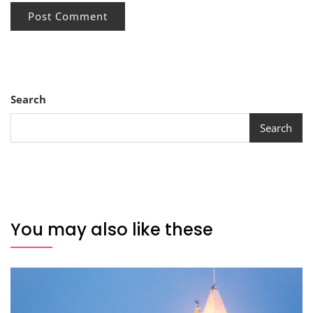
Search
Search
You may also like these