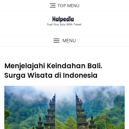
Skip
TOP MENU
to
content
MENU
Menjelajahi Keindahan Bali.
Surga Wisata di Indonesia