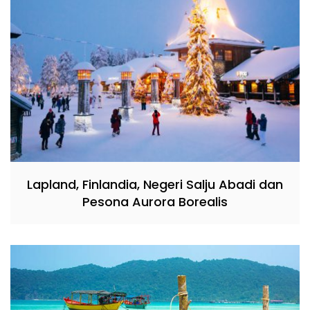
Lapland, Finlandia, Negeri Salju Abadi dan
Pesona Aurora Borealis