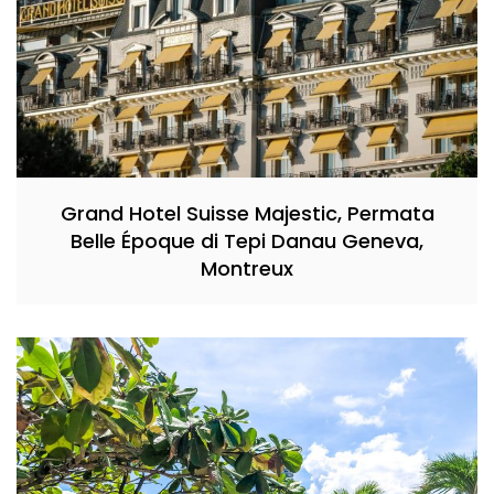
Grand Hotel Suisse Majestic, Permata
Belle Époque di Tepi Danau Geneva,
Montreux