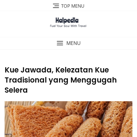
Skip
TOP MENU
to
content
MENU
Kue Jawada, Kelezatan Kue
Tradisional yang Menggugah
Selera