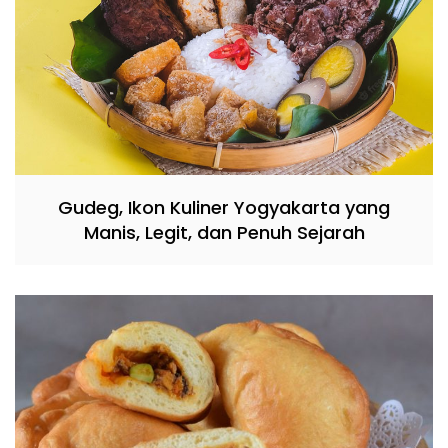
Gudeg, Ikon Kuliner Yogyakarta yang
Manis, Legit, dan Penuh Sejarah