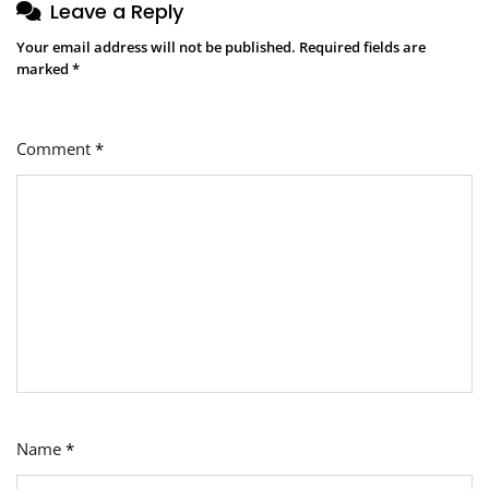
Leave a Reply
Your email address will not be published.
Required fields are
marked
*
Comment
*
Name
*