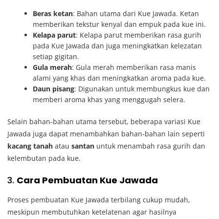
Beras ketan
: Bahan utama dari Kue Jawada. Ketan
memberikan tekstur kenyal dan empuk pada kue ini.
Kelapa parut
: Kelapa parut memberikan rasa gurih
pada Kue Jawada dan juga meningkatkan kelezatan
setiap gigitan.
Gula merah
: Gula merah memberikan rasa manis
alami yang khas dan meningkatkan aroma pada kue.
Daun pisang
: Digunakan untuk membungkus kue dan
memberi aroma khas yang menggugah selera.
Selain bahan-bahan utama tersebut, beberapa variasi Kue
Jawada juga dapat menambahkan bahan-bahan lain seperti
kacang tanah
atau
santan
untuk menambah rasa gurih dan
kelembutan pada kue.
3.
Cara Pembuatan Kue Jawada
Proses pembuatan Kue Jawada terbilang cukup mudah,
meskipun membutuhkan ketelatenan agar hasilnya