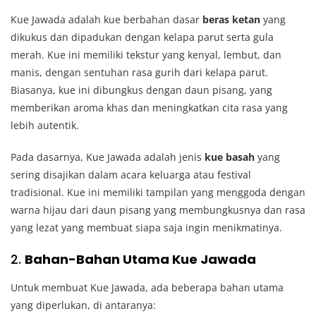
Kue Jawada adalah kue berbahan dasar
beras ketan
yang
dikukus dan dipadukan dengan kelapa parut serta gula
merah. Kue ini memiliki tekstur yang kenyal, lembut, dan
manis, dengan sentuhan rasa gurih dari kelapa parut.
Biasanya, kue ini dibungkus dengan daun pisang, yang
memberikan aroma khas dan meningkatkan cita rasa yang
lebih autentik.
Pada dasarnya, Kue Jawada adalah jenis
kue basah
yang
sering disajikan dalam acara keluarga atau festival
tradisional. Kue ini memiliki tampilan yang menggoda dengan
warna hijau dari daun pisang yang membungkusnya dan rasa
yang lezat yang membuat siapa saja ingin menikmatinya.
2.
Bahan-Bahan Utama Kue Jawada
Untuk membuat Kue Jawada, ada beberapa bahan utama
yang diperlukan, di antaranya: