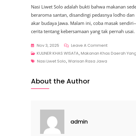
Nasi Liwet Solo adalah bukti bahwa makanan sed
beraroma santan, disandingi pedasnya lodho dan
akar budaya Jawa. Malam ini, coba masak sendiri—a
cerita tentang kebersamaan yang tak pernah usai.
On
Nov 3, 2025
Leave A Comment
Nasi
KULINER KHAS WISATA
,
Makanan Khas Daerah Yang 
Tags
Liwet
Nasi Liwet Solo
,
Warisan Rasa Jawa
Solo,
Warisan
About the Author
Rasa
Jawa
Yang
Melegenda
Dari
admin
Kota
Bengawan