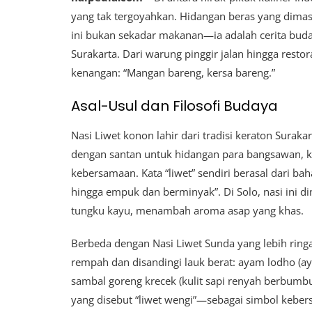
yang tak tergoyahkan. Hidangan beras yang dimas
ini bukan sekadar makanan—ia adalah cerita buda
Surakarta. Dari warung pinggir jalan hingga res
kenangan: “Mangan bareng, kersa bareng.”
Asal-Usul dan Filosofi Budaya
Nasi Liwet konon lahir dari tradisi keraton Sura
dengan santan untuk hidangan para bangsawan,
kebersamaan. Kata “liwet” sendiri berasal dari ba
hingga empuk dan berminyak”. Di Solo, nasi ini dim
tungku kayu, menambah aroma asap yang khas.
Berbeda dengan Nasi Liwet Sunda yang lebih ringan
rempah dan disandingi lauk berat: ayam lodho (ay
sambal goreng krecek (kulit sapi renyah berbumb
yang disebut “liwet wengi”—sebagai simbol keber