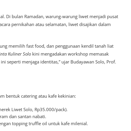
tual. Di bulan Ramadan, warung-warung liwet menjadi pusat
ara pernikahan atau selamatan, liwet disajikan dalam
g memilih fast food, dan penggunaan kendil tanah liat
nta Kuliner Solo
kini mengadakan workshop memasak
ini seperti menjaga identitas,” ujar Budayawan Solo, Prof.
am bentuk catering atau kafe kekinian:
erek Liwet Solo, Rp35.000/pack).
iram dan santan nabati.
ngan topping truffle oil untuk kafe milenial.