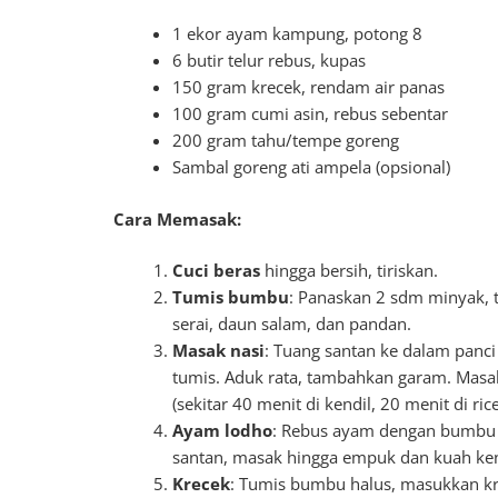
1 ekor ayam kampung, potong 8
6 butir telur rebus, kupas
150 gram krecek, rendam air panas
100 gram cumi asin, rebus sebentar
200 gram tahu/tempe goreng
Sambal goreng ati ampela (opsional)
Cara Memasak:
Cuci beras
hingga bersih, tiriskan.
Tumis bumbu
: Panaskan 2 sdm minyak,
serai, daun salam, dan pandan.
Masak nasi
: Tuang santan ke dalam panci
tumis. Aduk rata, tambahkan garam. Masa
(sekitar 40 menit di kendil, 20 menit di ric
Ayam lodho
: Rebus ayam dengan bumbu h
santan, masak hingga empuk dan kuah ken
Krecek
: Tumis bumbu halus, masukkan kr