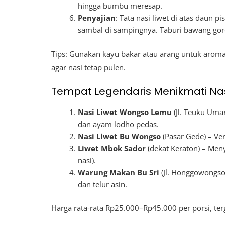
hingga bumbu meresap.
Penyajian
: Tata nasi liwet di atas daun 
sambal di sampingnya. Taburi bawang goren
Tips: Gunakan kayu bakar atau arang untuk aroma as
agar nasi tetap pulen.
Tempat Legendaris Menikmati Nasi
Nasi Liwet Wongso Lemu
(Jl. Teuku Uma
dan ayam lodho pedas.
Nasi Liwet Bu Wongso
(Pasar Gede) – Ver
Liwet Mbok Sador
(dekat Keraton) – Meny
nasi).
Warung Makan Bu Sri
(Jl. Honggowongso
dan telur asin.
Harga rata-rata Rp25.000–Rp45.000 per porsi, ter