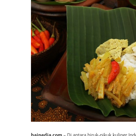
haipedia.com
– Di antara hiruk-pikuk kuliner Ind