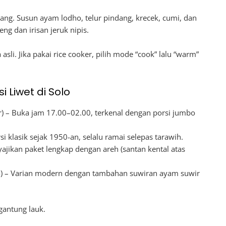
pisang. Susun ayam lodho, telur pindang, krecek, cumi, dan
g dan irisan jeruk nipis.
li. Jika pakai rice cooker, pilih mode “cook” lalu “warm”
 Liwet di Solo
r) – Buka jam 17.00–02.00, terkenal dengan porsi jumbo
si klasik sejak 1950-an, selalu ramai selepas tarawih.
ajikan paket lengkap dengan areh (santan kental atas
) – Varian modern dengan tambahan suwiran ayam suwir
gantung lauk.