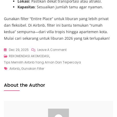
Lokasi
: Pastikan dekat transportasi atau atraksi.
Kapasitas
: Sesuaikan jumlah tamu agar nyaman.
Gunakan filter “Entire Place” untuk liburan yang lebih privat
dan fleksibel. Di Airbnb, filter ini bantu temukan “rumah
kedua” sempurna—dari villa tropis hingga apartemen kota.
Mulai cari sekarang untuk liburan 2026 yang tak terlupakan!
On
Dec 29, 2025
Leave A Comment
Gunakan
REKOMENDASI AKOMODASI
,
Filter
Tips Memilih Airbnb Yang Aman Dan Terpercaya
Tags
“Entire
Airbnb
,
Gunakan Filter
Place”,
Tips
About the Author
Memilih
Akomodasi
Privat
Di
Airbnb