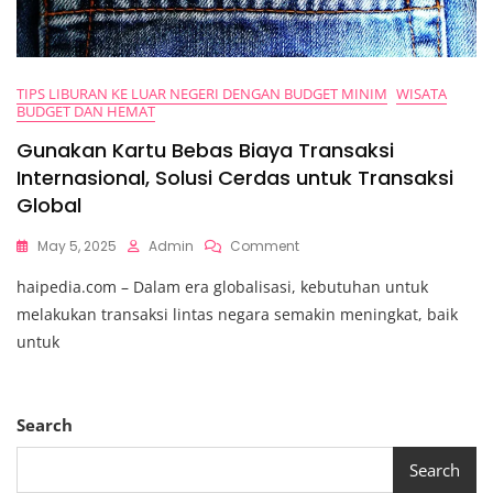
TIPS LIBURAN KE LUAR NEGERI DENGAN BUDGET MINIM
WISATA
BUDGET DAN HEMAT
Gunakan Kartu Bebas Biaya Transaksi
Internasional, Solusi Cerdas untuk Transaksi
Global
On
May 5, 2025
Admin
Comment
Gunakan
haipedia.com – Dalam era globalisasi, kebutuhan untuk
Kartu
Bebas
melakukan transaksi lintas negara semakin meningkat, baik
Biaya
untuk
Transaksi
Internasional,
Solusi
Cerdas
Search
Untuk
Transaksi
Search
Global