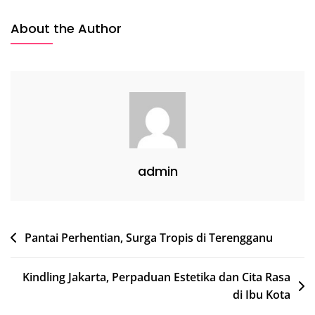
Biaya
Transaksi
About the Author
Internasional,
Solusi
Cerdas
Untuk
Transaksi
Global
admin
Post
Pantai Perhentian, Surga Tropis di Terengganu
navigation
Kindling Jakarta, Perpaduan Estetika dan Cita Rasa
di Ibu Kota