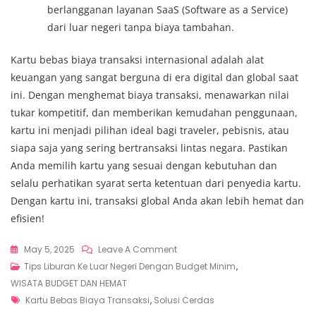
berlangganan layanan SaaS (Software as a Service)
dari luar negeri tanpa biaya tambahan.
Kartu bebas biaya transaksi internasional adalah alat
keuangan yang sangat berguna di era digital dan global saat
ini. Dengan menghemat biaya transaksi, menawarkan nilai
tukar kompetitif, dan memberikan kemudahan penggunaan,
kartu ini menjadi pilihan ideal bagi traveler, pebisnis, atau
siapa saja yang sering bertransaksi lintas negara. Pastikan
Anda memilih kartu yang sesuai dengan kebutuhan dan
selalu perhatikan syarat serta ketentuan dari penyedia kartu.
Dengan kartu ini, transaksi global Anda akan lebih hemat dan
efisien!
On
May 5, 2025
Leave A Comment
Gunakan
Tips Liburan Ke Luar Negeri Dengan Budget Minim
,
Kartu
WISATA BUDGET DAN HEMAT
Tags
Bebas
Kartu Bebas Biaya Transaksi
,
Solusi Cerdas