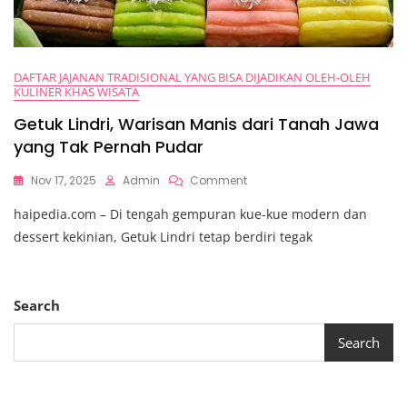
DAFTAR JAJANAN TRADISIONAL YANG BISA DIJADIKAN OLEH-OLEH
KULINER KHAS WISATA
Getuk Lindri, Warisan Manis dari Tanah Jawa
yang Tak Pernah Pudar
On
Nov 17, 2025
Admin
Comment
Getuk
haipedia.com – Di tengah gempuran kue-kue modern dan
Lindri,
Warisan
dessert kekinian, Getuk Lindri tetap berdiri tegak
Manis
Dari
Tanah
Jawa
Search
Yang
Tak
Search
Pernah
Pudar