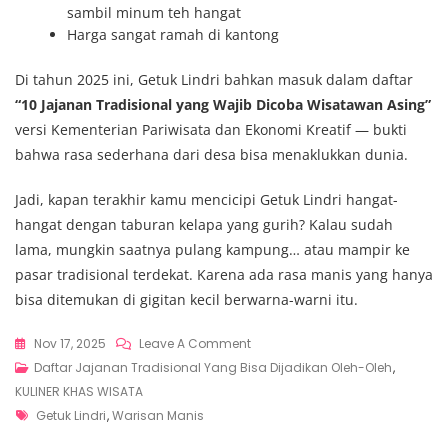
sambil minum teh hangat
Harga sangat ramah di kantong
Di tahun 2025 ini, Getuk Lindri bahkan masuk dalam daftar
“10 Jajanan Tradisional yang Wajib Dicoba Wisatawan Asing”
versi Kementerian Pariwisata dan Ekonomi Kreatif — bukti
bahwa rasa sederhana dari desa bisa menaklukkan dunia.
Jadi, kapan terakhir kamu mencicipi Getuk Lindri hangat-
hangat dengan taburan kelapa yang gurih? Kalau sudah
lama, mungkin saatnya pulang kampung… atau mampir ke
pasar tradisional terdekat. Karena ada rasa manis yang hanya
bisa ditemukan di gigitan kecil berwarna-warni itu.
On
Nov 17, 2025
Leave A Comment
Getuk
Daftar Jajanan Tradisional Yang Bisa Dijadikan Oleh-Oleh
,
Lindri,
KULINER KHAS WISATA
Tags
Warisan
Getuk Lindri
,
Warisan Manis
Manis