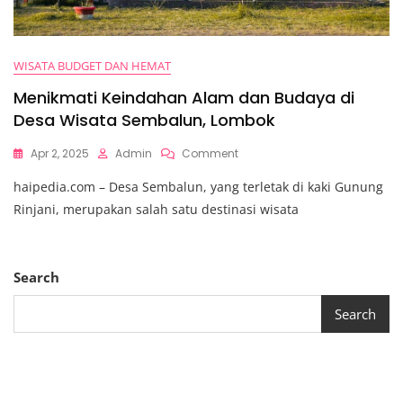
WISATA BUDGET DAN HEMAT
Menikmati Keindahan Alam dan Budaya di
Desa Wisata Sembalun, Lombok
On
Apr 2, 2025
Admin
Comment
Menikmati
haipedia.com – Desa Sembalun, yang terletak di kaki Gunung
Keindahan
Alam
Rinjani, merupakan salah satu destinasi wisata
Dan
Budaya
Di
Desa
Search
Wisata
Sembalun,
Search
Lombok