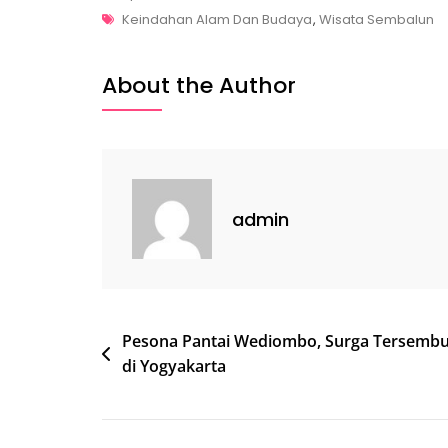
Tags
Menikmati
Keindahan Alam Dan Budaya
,
Wisata Sembalun
Keindahan
Alam
About the Author
Dan
Budaya
Di
Desa
Wisata
admin
Sembalun,
Lombok
Post
Pesona Pantai Wediombo, Surga Tersembu
di Yogyakarta
navigation