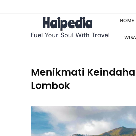
Skip
to
content
HOME
WIS
Menikmati Keindaha
Lombok