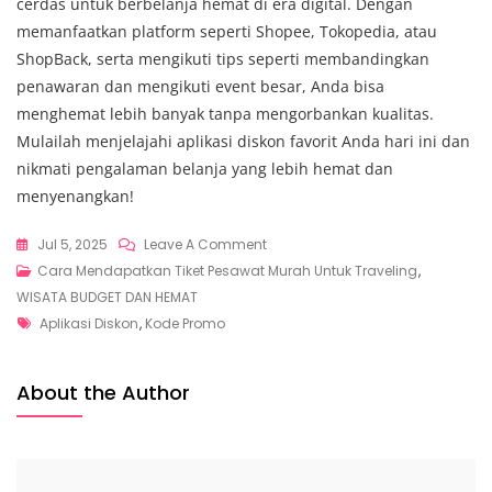
cerdas untuk berbelanja hemat di era digital. Dengan
memanfaatkan platform seperti Shopee, Tokopedia, atau
ShopBack, serta mengikuti tips seperti membandingkan
penawaran dan mengikuti event besar, Anda bisa
menghemat lebih banyak tanpa mengorbankan kualitas.
Mulailah menjelajahi aplikasi diskon favorit Anda hari ini dan
nikmati pengalaman belanja yang lebih hemat dan
menyenangkan!
On
Jul 5, 2025
Leave A Comment
Maksimalkan
Cara Mendapatkan Tiket Pesawat Murah Untuk Traveling
,
Hemat
WISATA BUDGET DAN HEMAT
Tags
Belanja
Aplikasi Diskon
,
Kode Promo
Dengan
Aplikasi
About the Author
Diskon
Dan
Kode
Promo