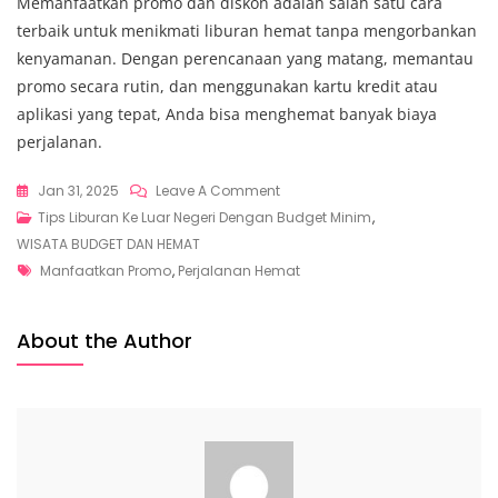
Memanfaatkan promo dan diskon adalah salah satu cara
terbaik untuk menikmati liburan hemat tanpa mengorbankan
kenyamanan. Dengan perencanaan yang matang, memantau
promo secara rutin, dan menggunakan kartu kredit atau
aplikasi yang tepat, Anda bisa menghemat banyak biaya
perjalanan.
On
Jan 31, 2025
Leave A Comment
Tips
Tips Liburan Ke Luar Negeri Dengan Budget Minim
,
Liburan,
WISATA BUDGET DAN HEMAT
Tags
Manfaatkan
Manfaatkan Promo
,
Perjalanan Hemat
Promo
Dan
About the Author
Diskon
Untuk
Perjalanan
Hemat