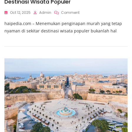
Destinasi Wisata Populer
On
Oct 12, 2025
Admin
Comment
Tips
haipedia.com – Menemukan penginapan murah yang tetap
Menemukan
Penginapan
nyaman di sekitar destinasi wisata populer bukanlah hal
Murah
Dekat
Destinasi
Wisata
Populer