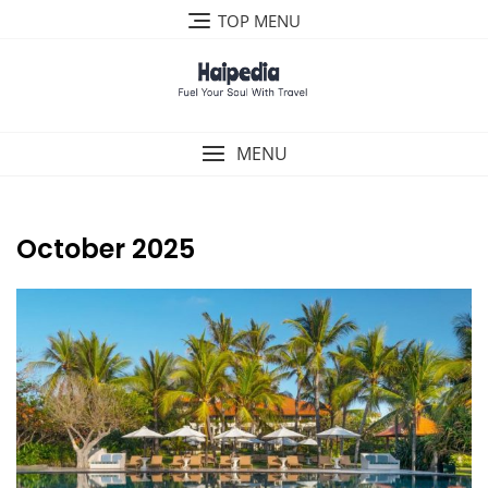
Skip
TOP MENU
to
content
MENU
October 2025