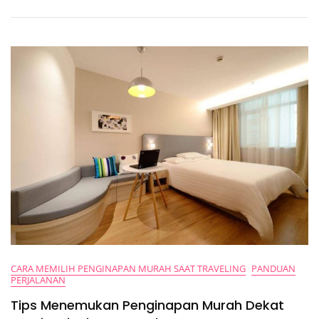
Sendiri
Dan
Refleksi
Diri
CARA MEMILIH PENGINAPAN MURAH SAAT TRAVELING
PANDUAN
PERJALANAN
Tips Menemukan Penginapan Murah Dekat