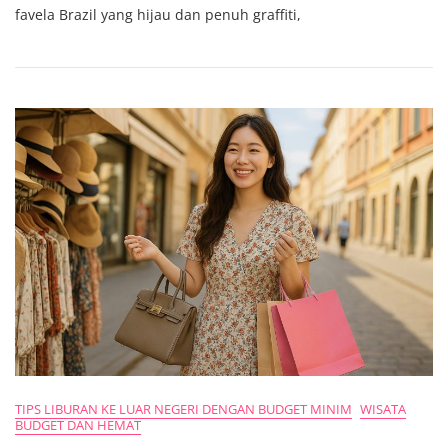
Oase
favela Brazil yang hijau dan penuh graffiti,
Brazil
Di
Jantung
Seminyak,
Bali
–
Restoran
Yang
Berubah
Jadi
Pesta
Malam
TIPS LIBURAN KE LUAR NEGERI DENGAN BUDGET MINIM
WISATA
BUDGET DAN HEMAT