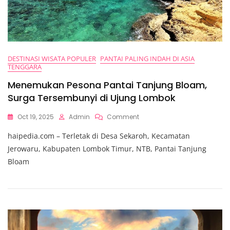
DESTINASI WISATA POPULER
PANTAI PALING INDAH DI ASIA
TENGGARA
Menemukan Pesona Pantai Tanjung Bloam,
Surga Tersembunyi di Ujung Lombok
On
Oct 19, 2025
Admin
Comment
Menemukan
haipedia.com – Terletak di Desa Sekaroh, Kecamatan
Pesona
Pantai
Jerowaru, Kabupaten Lombok Timur, NTB, Pantai Tanjung
Tanjung
Bloam
Bloam,
Surga
Tersembunyi
Di
Ujung
Lombok