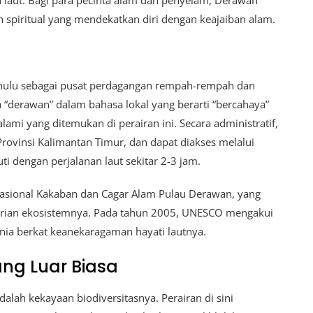
 laut. Bagi para pecinta alam dan penyelam, Derawan
 spiritual yang mendekatkan diri dengan keajaiban alam.
ahulu sebagai pusat perdagangan rempah-rempah dan
a “derawan” dalam bahasa lokal yang berarti “bercahaya”
ami yang ditemukan di perairan ini. Secara administratif,
rovinsi Kalimantan Timur, dan dapat diakses melalui
i dengan perjalanan laut sekitar 2-3 jam.
asional Kakaban dan Cagar Alam Pulau Derawan, yang
tarian ekosistemnya. Pada tahun 2005, UNESCO mengakui
nia berkat keanekaragaman hayati lautnya.
ng Luar Biasa
alah kekayaan biodiversitasnya. Perairan di sini