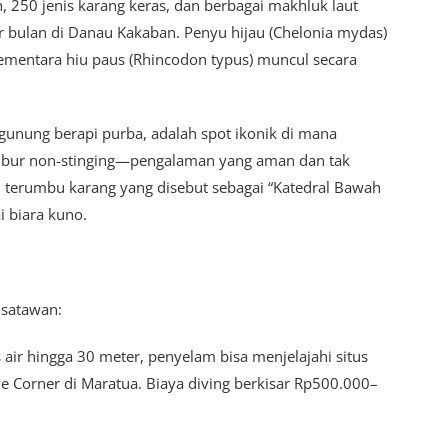
, 250 jenis karang keras, dan berbagai makhluk laut
r bulan di Danau Kakaban. Penyu hijau (Chelonia mydas)
 sementara hiu paus (Rhincodon typus) muncul secara
gunung berapi purba, adalah spot ikonik di mana
ubur non-stinging—pengalaman yang aman dan tak
n terumbu karang yang disebut sebagai “Katedral Bawah
i biara kuno.
isatawan:
as air hingga 30 meter, penyelam bisa menjelajahi situs
ue Corner di Maratua. Biaya diving berkisar Rp500.000–
.