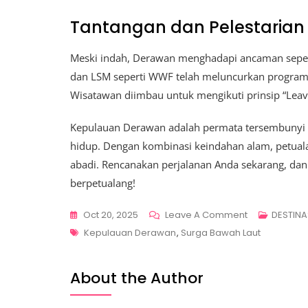
Tantangan dan Pelestarian
Meski indah, Derawan menghadapi ancaman sepert
dan LSM seperti WWF telah meluncurkan program
Wisatawan diimbau untuk mengikuti prinsip “Leav
Kepulauan Derawan adalah permata tersembunyi I
hidup. Dengan kombinasi keindahan alam, petuala
abadi. Rencanakan perjalanan Anda sekarang, dan
berpetualang!
On
Oct 20, 2025
Leave A Comment
DESTINA
Tags
Kepulauan
Kepulauan Derawan
,
Surga Bawah Laut
Derawan,
Surga
About the Author
Bawah
Laut