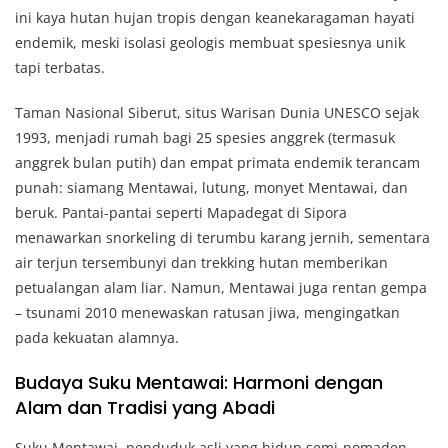
ini kaya hutan hujan tropis dengan keanekaragaman hayati
endemik, meski isolasi geologis membuat spesiesnya unik
tapi terbatas.
Taman Nasional Siberut, situs Warisan Dunia UNESCO sejak
1993, menjadi rumah bagi 25 spesies anggrek (termasuk
anggrek bulan putih) dan empat primata endemik terancam
punah: siamang Mentawai, lutung, monyet Mentawai, dan
beruk. Pantai-pantai seperti Mapadegat di Sipora
menawarkan snorkeling di terumbu karang jernih, sementara
air terjun tersembunyi dan trekking hutan memberikan
petualangan alam liar. Namun, Mentawai juga rentan gempa
– tsunami 2010 menewaskan ratusan jiwa, mengingatkan
pada kekuatan alamnya.
Budaya Suku Mentawai: Harmoni dengan
Alam dan Tradisi yang Abadi
Suku Mentawai, penduduk asli yang hidup semi-nomaden