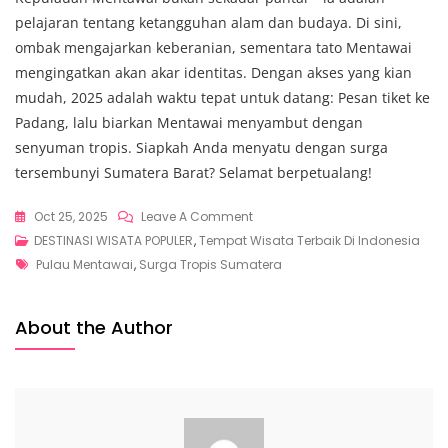
pelajaran tentang ketangguhan alam dan budaya. Di sini,
ombak mengajarkan keberanian, sementara tato Mentawai
mengingatkan akan akar identitas. Dengan akses yang kian
mudah, 2025 adalah waktu tepat untuk datang: Pesan tiket ke
Padang, lalu biarkan Mentawai menyambut dengan
senyuman tropis. Siapkah Anda menyatu dengan surga
tersembunyi Sumatera Barat? Selamat berpetualang!
On
Oct 25, 2025
Leave A Comment
Pulau
DESTINASI WISATA POPULER
,
Tempat Wisata Terbaik Di Indonesia
Tags
Mentawai,
Pulau Mentawai
,
Surga Tropis Sumatera
Surga
Tropis
About the Author
Sumatera
Barat
Yang
Menyimpan
Ombak