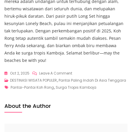
mereka adalah undangan untuk terhubung dengan alam,
bertemu wisatawan dari seluruh dunia, dan melupakan
hiruk-pikuk daratan. Dari pasir putih Long Set hingga
kesunyian Lonely Beach, pulau ini menjanjikan petualangan
tak terlupakan. Dengan perkembangan positif di 2025, Koh
Rong tetap autentik sambil semakin mudah diakses. Pesan
ferry Anda sekarang, dan biarkan ombak biru membawa
Anda ke surga tropis Kamboja. Selamat berlibur—may the
beaches be with you!
On
Oct 2, 2025
Leave A Comment
Pantai-
DESTINASI WISATA POPULER
,
Pantai Paling Indah Di Asia Tenggara
Tags
Pantai
Pantai-Pantai Koh Rong
,
Surga Tropis Kamboja
Koh
Rong,
About the Author
Surga
Tropis
Kamboja
Yang