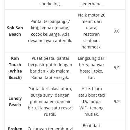
snorkeling.
sederhana.
Naik motor 20
Pantai terpanjang (7
menit dari
Sok San
km), ombak tenang,
utara;
9.0
Beach
cocok keluarga. Ada
restoran
desa nelayan autentik.
seafood,
hammock.
Koh
Pusat pesta, pantai
Langsung dari
Touch
berpasir putih dengan
ferry; banyak
8.5
(White
bar dan klub malam.
hostel, toko,
Beach)
Ramai tapi energik.
tur.
Pantai terisolasi utara,
Hike 1 jam
surga sunyi dengan
atau boat taxi
Lonely
pohon palem dan air
$5; tanpa
9.2
Beach
biru. Hanya satu resort
WiFi, tenang
rustik.
mutlak.
Boat dari
Broken
Cekungan tersembunyi