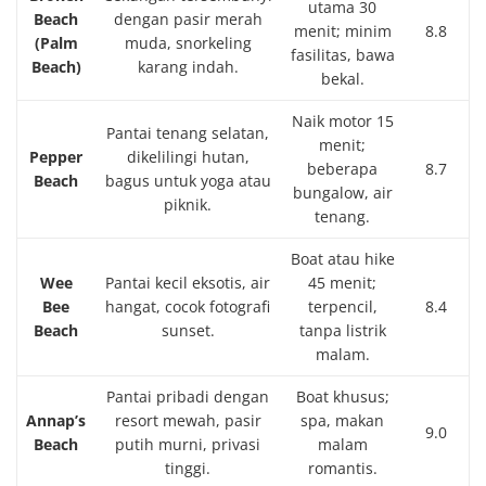
utama 30
Beach
dengan pasir merah
menit; minim
8.8
(Palm
muda, snorkeling
fasilitas, bawa
Beach)
karang indah.
bekal.
Naik motor 15
Pantai tenang selatan,
menit;
Pepper
dikelilingi hutan,
beberapa
8.7
Beach
bagus untuk yoga atau
bungalow, air
piknik.
tenang.
Boat atau hike
Wee
Pantai kecil eksotis, air
45 menit;
Bee
hangat, cocok fotografi
terpencil,
8.4
Beach
sunset.
tanpa listrik
malam.
Pantai pribadi dengan
Boat khusus;
Annap’s
resort mewah, pasir
spa, makan
9.0
Beach
putih murni, privasi
malam
tinggi.
romantis.