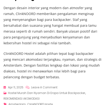
Dengan desain interior yang modern dan atmosfer yang
ramah, ClinkNOORD memberikan pengalaman menginap
yang menyenangkan bagi para backpacker. Staf yang
bersahabat dan suasana yang hangat membuat para tamu
merasa seperti di rumah sendiri. Banyak ulasan positif dari
para pengunjung yang menyebutkan kenyamanan dan
kebersihan hostel ini sebagai nilai tambah.​
ClinkNOORD Hostel adalah pilihan tepat bagi backpacker
yang mencari akomodasi terjangkau, nyaman, dan strategis di
Amsterdam. Dengan fasilitas lengkap dan lokasi yang mudah
diakses, hostel ini menawarkan nilai lebih bagi para
pelancong dengan budget terbatas.​
On
Apr 11, 2025
Leave A Comment
ClinkNOORD
Hostel Murah Dan Nyaman Di Eropa Untuk Backpacker
,
Hostel
REKOMENDASI AKOMODASI
Tags
Pilihan
Amsterdam
,
ClinkNOORD Hoste