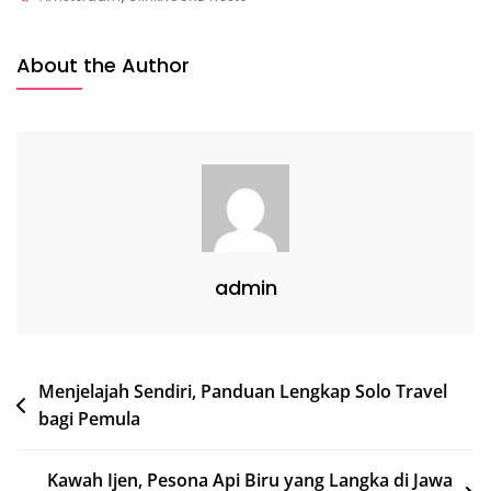
Terjangkau
Dan
About the Author
Nyaman
Di
Amsterdam
admin
Post
Menjelajah Sendiri, Panduan Lengkap Solo Travel
bagi Pemula
navigation
Kawah Ijen, Pesona Api Biru yang Langka di Jawa